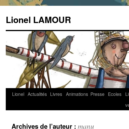
Aller
au
Lionel LAMOUR
contenu
Lionel
Actualités
Livres
Animations
Presse
Ecoles
L
v
manu
Archives de l’auteur :