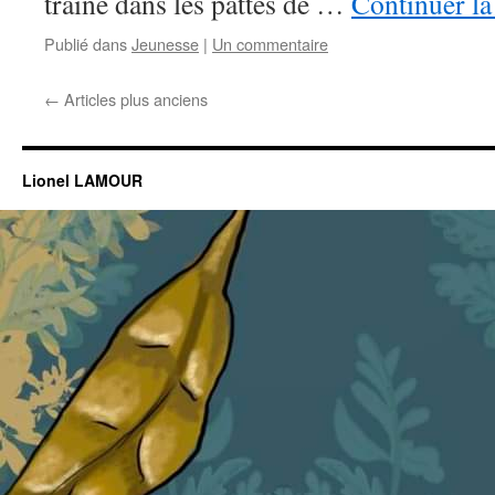
traîne dans les pattes de …
Continuer la
Publié dans
Jeunesse
|
Un commentaire
←
Articles plus anciens
Lionel LAMOUR