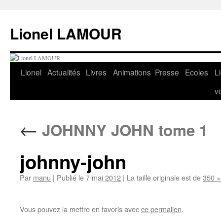
Aller
au
Lionel LAMOUR
contenu
Lionel
Actualités
Livres
Animations
Presse
Ecoles
L
v
←
JOHNNY JOHN tome 1
johnny-john
Par
manu
|
Publié le
7 mai 2012
|
La taille originale est de
350 ×
Vous pouvez la mettre en favoris avec
ce permalien
.